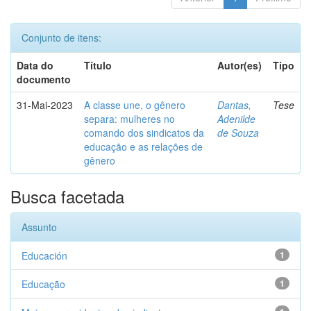
Conjunto de itens:
Data do
Título
Autor(es)
Tipo
documento
31-Mai-2023
A classe une, o gênero
Dantas,
Tese
separa: mulheres no
Adenilde
comando dos sindicatos da
de Souza
educação e as relações de
gênero
Busca facetada
Assunto
Educación
1
Educação
1