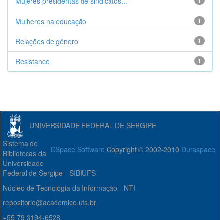
Mujeres presidentas de sindicatos...
1
Mulheres na educação
1
Relações de gênero
1
Resistance
1
UNIVERSIDADE FEDERAL DE SERGIPE
Sistema de
DSpace Software
Copyright © 2002-2010
Duraspace
Bibliotecas da
Universidade
Federal de Sergipe - SIBIUFS
Núcleo de Tecnologia da Informação - NTI
repositorio@academico.ufs.br
+55 79 3194-6528