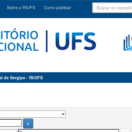
Sobre o RIUFS
Como publicar
al de Sergipe - RI/UFS