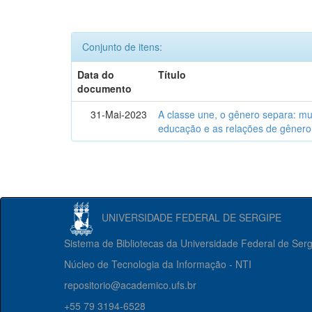
Conjunto de itens:
Data do
Título
documento
31-Mai-2023
A classe une, o gênero separa: m
educação e as relações de gênero
UNIVERSIDADE FEDERAL DE SERGIPE
Sistema de Bibliotecas da Universidade Federal de Ser
Núcleo de Tecnologia da Informação - NTI
repositorio@academico.ufs.br
+55 79 3194-6528