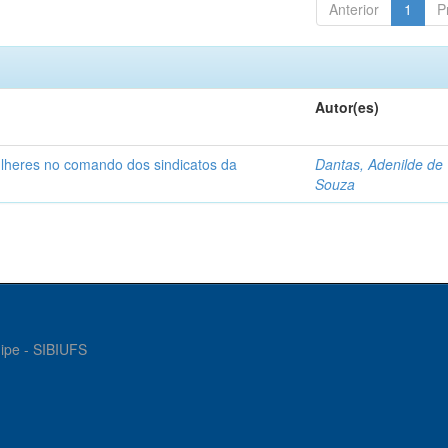
Anterior
1
P
Autor(es)
ulheres no comando dos sindicatos da
Dantas, Adenilde de
Souza
gipe - SIBIUFS