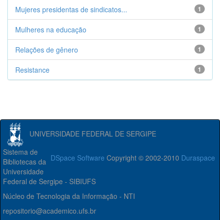
Mujeres presidentas de sindicatos...
1
Mulheres na educação
1
Relações de gênero
1
Resistance
1
UNIVERSIDADE FEDERAL DE SERGIPE
Sistema de
DSpace Software
Copyright © 2002-2010
Duraspace
Bibliotecas da
Universidade
Federal de Sergipe - SIBIUFS
Núcleo de Tecnologia da Informação - NTI
repositorio@academico.ufs.br