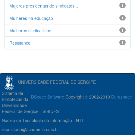
Mujeres presidentas de sindicatos...
1
Mulheres na educação
1
Mulheres sindicalistas
1
Resistance
1
UNIVERSIDADE FEDERAL DE SERGIPE
Sistema de
DSpace Software
Copyright © 2002-2010
Duraspace
Bibliotecas da
Universidade
Federal de Sergipe - SIBIUFS
Núcleo de Tecnologia da Informação - NTI
repositorio@academico.ufs.br