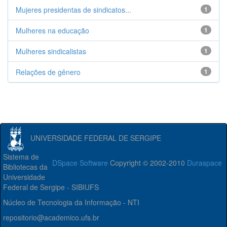
Mujeres presidentas de sindicatos...
1
Mulheres na educação
1
Mulheres sindicalistas
1
Relações de gênero
1
UNIVERSIDADE FEDERAL DE SERGIPE
Sistema de
DSpace Software
Copyright © 2002-2010
Duraspace
Bibliotecas da
Universidade
Federal de Sergipe - SIBIUFS
Núcleo de Tecnologia da Informação - NTI
repositorio@academico.ufs.br