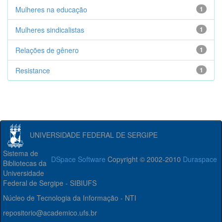
Mulheres na educação
1
Mulheres sindicalistas
1
Relações de gênero
1
Resistance
1
UNIVERSIDADE FEDERAL DE SERGIPE
Sistema de
DSpace Software
Copyright © 2002-2010
Duraspace
Bibliotecas da
Universidade
Federal de Sergipe - SIBIUFS
Núcleo de Tecnologia da Informação - NTI
repositorio@academico.ufs.br