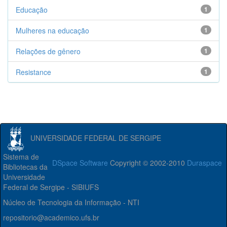
Educação
1
Mulheres na educação
1
Relações de gênero
1
Resistance
1
UNIVERSIDADE FEDERAL DE SERGIPE
Sistema de
DSpace Software
Copyright © 2002-2010
Duraspace
Bibliotecas da
Universidade
Federal de Sergipe - SIBIUFS
Núcleo de Tecnologia da Informação - NTI
repositorio@academico.ufs.br