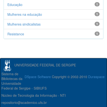
Educação
1
Mulheres na educação
1
Mulheres sindicalistas
1
Resistance
1
UNIVERSIDADE FEDERAL DE SERGIPE
Sistema de
DSpace Software
Copyright © 2002-2010
Duraspace
Bibliotecas da
Universidade
Federal de Sergipe - SIBIUFS
Núcleo de Tecnologia da Informação - NTI
repositorio@academico.ufs.br