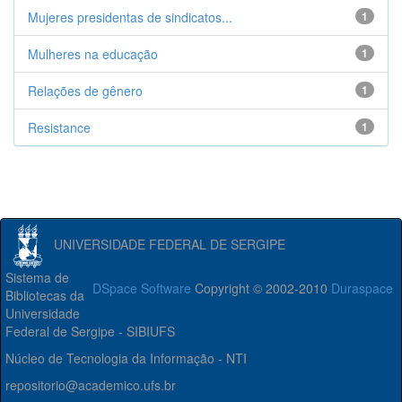
Mujeres presidentas de sindicatos...
1
Mulheres na educação
1
Relações de gênero
1
Resistance
1
UNIVERSIDADE FEDERAL DE SERGIPE
Sistema de
DSpace Software
Copyright © 2002-2010
Duraspace
Bibliotecas da
Universidade
Federal de Sergipe - SIBIUFS
Núcleo de Tecnologia da Informação - NTI
repositorio@academico.ufs.br