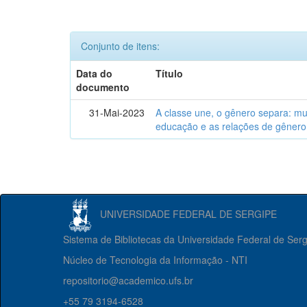
Conjunto de itens:
Data do
Título
documento
31-Mai-2023
A classe une, o gênero separa: m
educação e as relações de gênero
UNIVERSIDADE FEDERAL DE SERGIPE
Sistema de Bibliotecas da Universidade Federal de Ser
Núcleo de Tecnologia da Informação - NTI
repositorio@academico.ufs.br
+55 79 3194-6528