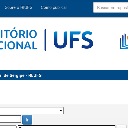
Sobre o RIUFS
Como publicar
al de Sergipe - RI/UFS