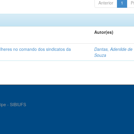
Anterior
1
P
Autor(es)
ulheres no comando dos sindicatos da
Dantas, Adenilde de
Souza
gipe - SIBIUFS