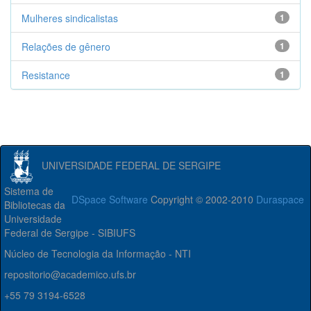
Mulheres sindicalistas
1
Relações de gênero
1
Resistance
1
UNIVERSIDADE FEDERAL DE SERGIPE
Sistema de
DSpace Software
Copyright © 2002-2010
Duraspace
Bibliotecas da
Universidade
Federal de Sergipe - SIBIUFS
Núcleo de Tecnologia da Informação - NTI
repositorio@academico.ufs.br
+55 79 3194-6528