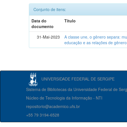
Conjunto de itens:
Data do
Título
documento
31-Mai-2023
A classe une, o gênero separa: m
educação e as relações de gênero
UNIVERSIDADE FEDERAL DE SERGIPE
Sistema de Bibliotecas da Universidade Federal de Ser
Núcleo de Tecnologia da Informação - NTI
repositorio@academico.ufs.br
+55 79 3194-6528