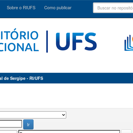
Sobre o RIUFS
Como publicar
al de Sergipe - RI/UFS