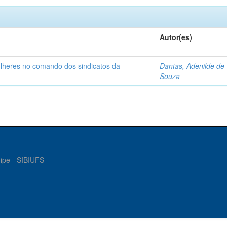
Autor(es)
ulheres no comando dos sindicatos da
Dantas, Adenilde de
Souza
gipe - SIBIUFS