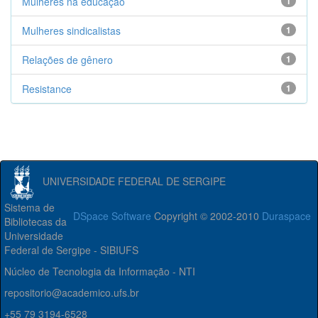
Mulheres na educação
1
Mulheres sindicalistas
1
Relações de gênero
1
Resistance
1
UNIVERSIDADE FEDERAL DE SERGIPE
Sistema de
DSpace Software
Copyright © 2002-2010
Duraspace
Bibliotecas da
Universidade
Federal de Sergipe - SIBIUFS
Núcleo de Tecnologia da Informação - NTI
repositorio@academico.ufs.br
+55 79 3194-6528