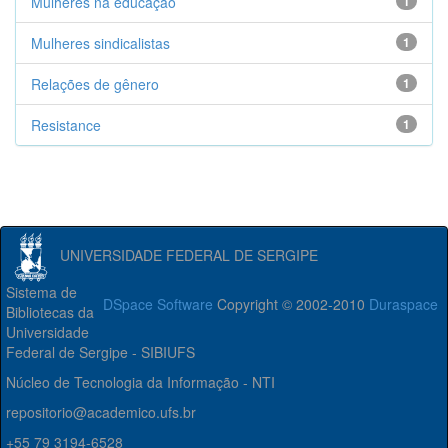
Mulheres na educação
1
Mulheres sindicalistas
1
Relações de gênero
1
Resistance
1
UNIVERSIDADE FEDERAL DE SERGIPE
Sistema de
DSpace Software
Copyright © 2002-2010
Duraspace
Bibliotecas da
Universidade
Federal de Sergipe - SIBIUFS
Núcleo de Tecnologia da Informação - NTI
repositorio@academico.ufs.br
+55 79 3194-6528