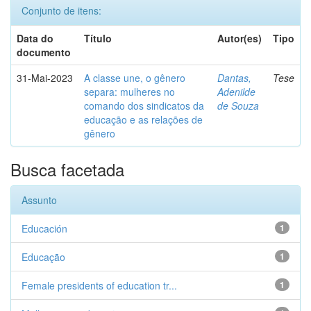
Conjunto de itens:
Data do
Título
Autor(es)
Tipo
documento
31-Mai-2023
A classe une, o gênero
Dantas,
Tese
separa: mulheres no
Adenilde
comando dos sindicatos da
de Souza
educação e as relações de
gênero
Busca facetada
Assunto
Educación
1
Educação
1
Female presidents of education tr...
1