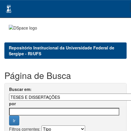
Skip
navigation
Repositório Institucional da Universidade Federal de
Sergipe - RI/UFS
Página de Busca
Buscar em:
por
Filtros correntes: