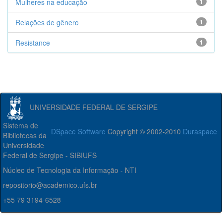
Mulheres na educação
1
Relações de gênero
1
Resistance
1
UNIVERSIDADE FEDERAL DE SERGIPE
Sistema de
DSpace Software
Copyright © 2002-2010
Duraspace
Bibliotecas da
Universidade
Federal de Sergipe - SIBIUFS
Núcleo de Tecnologia da Informação - NTI
repositorio@academico.ufs.br
+55 79 3194-6528