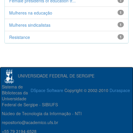
Female presidents of education tr...
1
Mulheres na educação
1
Mulheres sindicalistas
1
Resistance
1
UNIVERSIDADE FEDERAL DE SERGIPE
Sistema de
DSpace Software
Copyright © 2002-2010
Duraspace
Bibliotecas da
Universidade
Federal de Sergipe - SIBIUFS
Núcleo de Tecnologia da Informação - NTI
repositorio@academico.ufs.br
+55 79 3194-6528