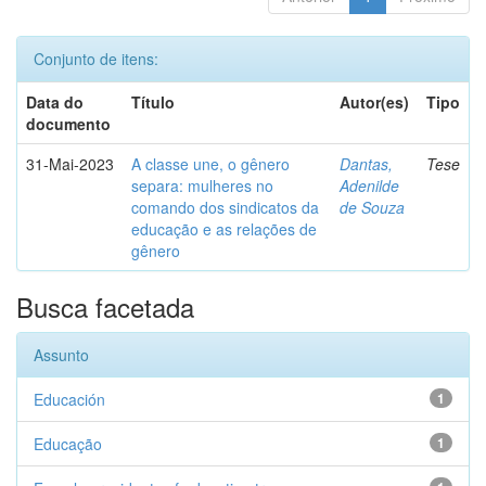
Conjunto de itens:
Data do
Título
Autor(es)
Tipo
documento
31-Mai-2023
A classe une, o gênero
Dantas,
Tese
separa: mulheres no
Adenilde
comando dos sindicatos da
de Souza
educação e as relações de
gênero
Busca facetada
Assunto
Educación
1
Educação
1