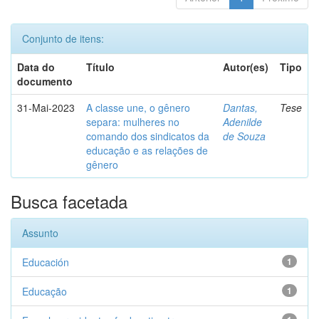
Conjunto de itens:
Data do
Título
Autor(es)
Tipo
documento
31-Mai-2023
A classe une, o gênero
Dantas,
Tese
separa: mulheres no
Adenilde
comando dos sindicatos da
de Souza
educação e as relações de
gênero
Busca facetada
Assunto
Educación
1
Educação
1