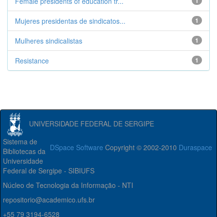
Female presidents of education tr...
1
Mujeres presidentas de sindicatos...
1
Mulheres sindicalistas
1
Resistance
1
UNIVERSIDADE FEDERAL DE SERGIPE
Sistema de
DSpace Software
Copyright © 2002-2010
Duraspace
Bibliotecas da
Universidade
Federal de Sergipe - SIBIUFS
Núcleo de Tecnologia da Informação - NTI
repositorio@academico.ufs.br
+55 79 3194-6528