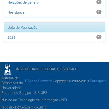
Relações de gênero
1
Resistance
1
Data de Publicação
2023
1
UNIVERSIDADE FEDERAL DE SERGIPE
Sistema de
DSpace Software
Copyright © 2002-2010
Duraspace
Bibliotecas da
Universidade
Federal de Sergipe - SIBIUFS
Núcleo de Tecnologia da Informação - NTI
repositorio@academico.ufs.br