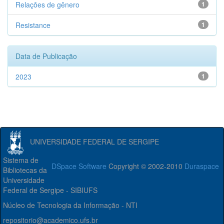
Relações de gênero
1
Resistance
1
Data de Publicação
2023
1
UNIVERSIDADE FEDERAL DE SERGIPE
Sistema de
DSpace Software
Copyright © 2002-2010
Duraspace
Bibliotecas da
Universidade
Federal de Sergipe - SIBIUFS
Núcleo de Tecnologia da Informação - NTI
repositorio@academico.ufs.br