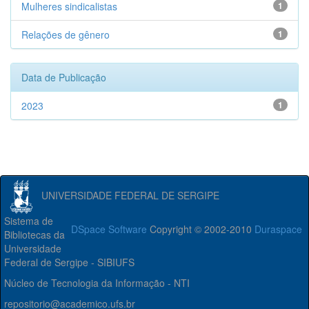
Mulheres sindicalistas
1
Relações de gênero
1
Data de Publicação
2023
1
UNIVERSIDADE FEDERAL DE SERGIPE
Sistema de
DSpace Software
Copyright © 2002-2010
Duraspace
Bibliotecas da
Universidade
Federal de Sergipe - SIBIUFS
Núcleo de Tecnologia da Informação - NTI
repositorio@academico.ufs.br