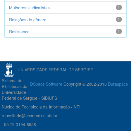
Mulheres sindicalistas
1
Relações de gênero
1
Resistance
1
UNIVERSIDADE FEDERAL DE SERGIPE
Sistema de
DSpace Software
Copyright © 2002-2010
Duraspace
Bibliotecas da
Universidade
Federal de Sergipe - SIBIUFS
Núcleo de Tecnologia da Informação - NTI
repositorio@academico.ufs.br
+55 79 3194-6528