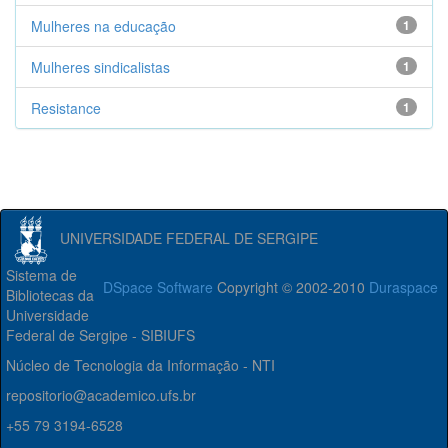
Mulheres na educação
1
Mulheres sindicalistas
1
Resistance
1
UNIVERSIDADE FEDERAL DE SERGIPE
Sistema de
DSpace Software
Copyright © 2002-2010
Duraspace
Bibliotecas da
Universidade
Federal de Sergipe - SIBIUFS
Núcleo de Tecnologia da Informação - NTI
repositorio@academico.ufs.br
+55 79 3194-6528