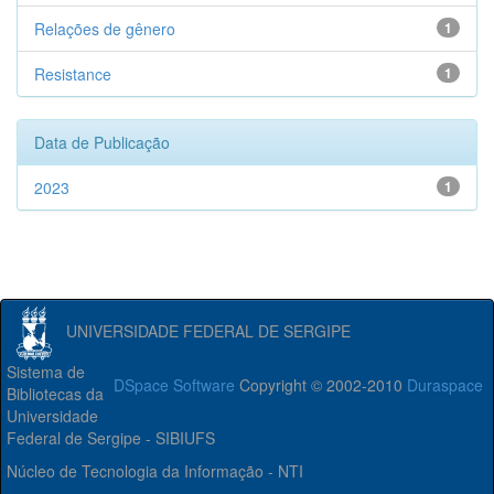
Relações de gênero
1
Resistance
1
Data de Publicação
2023
1
UNIVERSIDADE FEDERAL DE SERGIPE
Sistema de
DSpace Software
Copyright © 2002-2010
Duraspace
Bibliotecas da
Universidade
Federal de Sergipe - SIBIUFS
Núcleo de Tecnologia da Informação - NTI