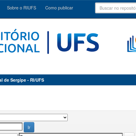
Sobre o RIUFS
Como publicar
al de Sergipe - RI/UFS