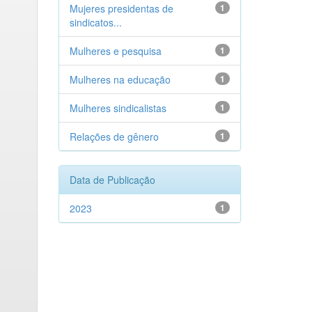
Mujeres presidentas de
1
sindicatos...
Mulheres e pesquisa
1
Mulheres na educação
1
Mulheres sindicalistas
1
Relações de gênero
1
Data de Publicação
2023
1