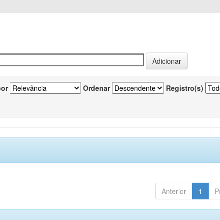
por
Ordenar
Registro(s)
Anterior
1
P