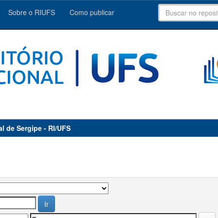
Sobre o RIUFS
Como publicar
al de Sergipe - RI/UFS