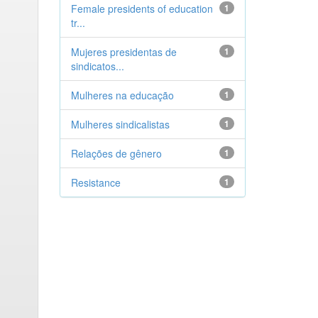
Female presidents of education
1
tr...
Mujeres presidentas de
1
sindicatos...
Mulheres na educação
1
Mulheres sindicalistas
1
Relações de gênero
1
Resistance
1