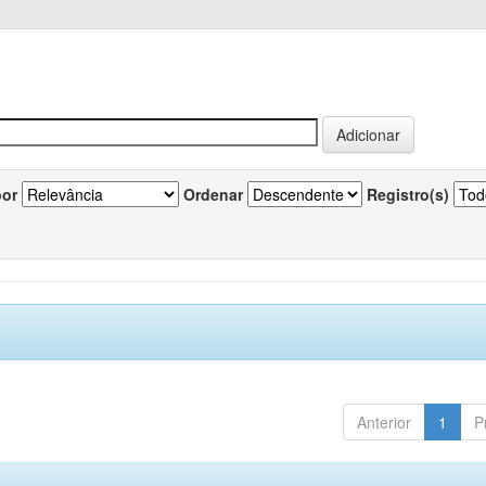
por
Ordenar
Registro(s)
Anterior
1
P