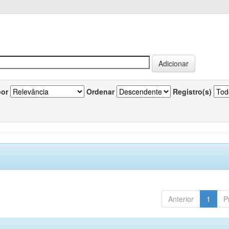
por
Ordenar
Registro(s)
Anterior
1
P