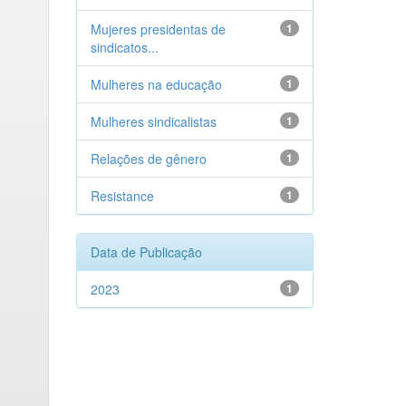
Mujeres presidentas de
1
sindicatos...
Mulheres na educação
1
Mulheres sindicalistas
1
Relações de gênero
1
Resistance
1
Data de Publicação
2023
1