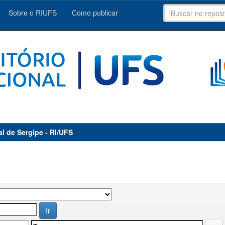
Sobre o RIUFS
Como publicar
al de Sergipe - RI/UFS