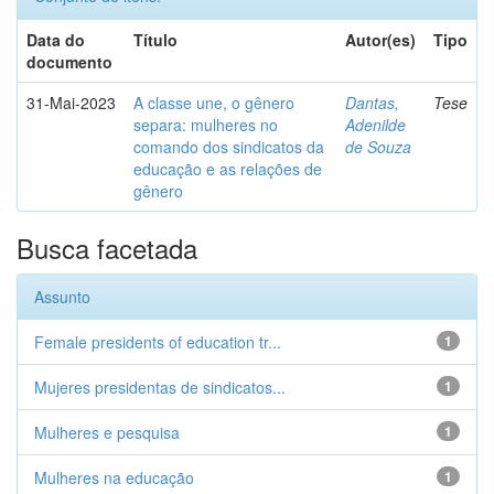
Data do
Título
Autor(es)
Tipo
documento
31-Mai-2023
A classe une, o gênero
Dantas,
Tese
separa: mulheres no
Adenilde
comando dos sindicatos da
de Souza
educação e as relações de
gênero
Busca facetada
Assunto
Female presidents of education tr...
1
Mujeres presidentas de sindicatos...
1
Mulheres e pesquisa
1
Mulheres na educação
1