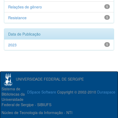
Relações de gênero
1
Resistance
1
Data de Publicação
2023
1
UNIVERSIDADE FEDERAL DE SERGIPE
Sistema de
DSpace Software
Copyright © 2002-2010
Duraspace
Bibliotecas da
Universidade
Federal de Sergipe - SIBIUFS
Núcleo de Tecnologia da Informação - NTI