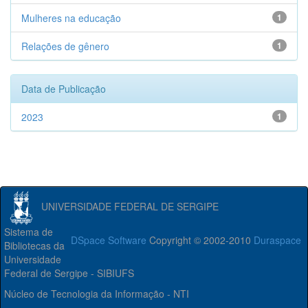
Mulheres na educação
1
Relações de gênero
1
Data de Publicação
2023
1
UNIVERSIDADE FEDERAL DE SERGIPE
Sistema de
DSpace Software
Copyright © 2002-2010
Duraspace
Bibliotecas da
Universidade
Federal de Sergipe - SIBIUFS
Núcleo de Tecnologia da Informação - NTI