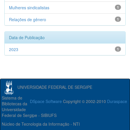
Mulheres sindicalistas
1
Relações de gênero
1
Data de Publicação
2023
1
UNIVERSIDADE FEDERAL DE SERGIPE
Sistema de
DSpace Software
Copyright © 2002-2010
Duraspace
Bibliotecas da
Universidade
Federal de Sergipe - SIBIUFS
Núcleo de Tecnologia da Informação - NTI