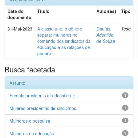
Data do
Título
Autor(es)
Tipo
documento
31-Mai-2023
A classe une, o gênero
Dantas,
Tese
separa: mulheres no
Adenilde
comando dos sindicatos da
de Souza
educação e as relações de
gênero
Busca facetada
Assunto
Female presidents of education tr...
1
Mujeres presidentas de sindicatos...
1
Mulheres e pesquisa
1
Mulheres na educação
1