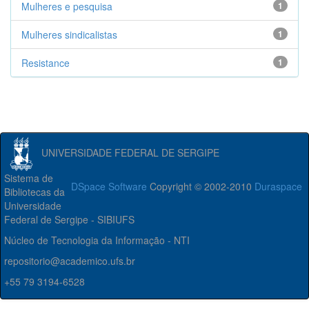
Mulheres e pesquisa
1
Mulheres sindicalistas
1
Resistance
1
UNIVERSIDADE FEDERAL DE SERGIPE
Sistema de
DSpace Software
Copyright © 2002-2010
Duraspace
Bibliotecas da
Universidade
Federal de Sergipe - SIBIUFS
Núcleo de Tecnologia da Informação - NTI
repositorio@academico.ufs.br
+55 79 3194-6528