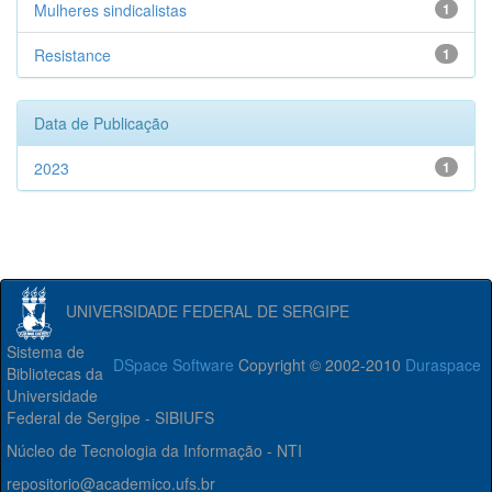
Mulheres sindicalistas
1
Resistance
1
Data de Publicação
2023
1
UNIVERSIDADE FEDERAL DE SERGIPE
Sistema de
DSpace Software
Copyright © 2002-2010
Duraspace
Bibliotecas da
Universidade
Federal de Sergipe - SIBIUFS
Núcleo de Tecnologia da Informação - NTI
repositorio@academico.ufs.br