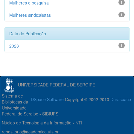
Mulheres e pesquisa
1
Mulheres sindicalistas
1
Data de Publicação
2023
1
UNIVERSIDADE FEDERAL DE SERGIPE
Sistema de
DSpace Software
Copyright © 2002-2010
Duraspace
Bibliotecas da
Universidade
Federal de Sergipe - SIBIUFS
Núcleo de Tecnologia da Informação - NTI
repositorio@academico.ufs.br