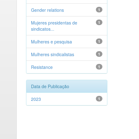
Gender relations
1
Mujeres presidentas de
1
sindicatos...
Mulheres e pesquisa
1
Mulheres sindicalistas
1
Resistance
1
Data de Publicação
2023
1