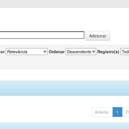
por
Ordenar
Registro(s)
Anterior
1
P