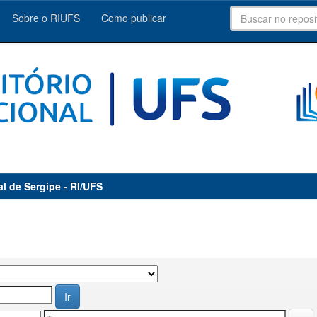
Sobre o RIUFS
Como publicar
al de Sergipe - RI/UFS