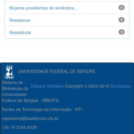
Mujeres presidentas de sindicatos...
1
Resistance
1
Resistência
1
UNIVERSIDADE FEDERAL DE SERGIPE
Sistema de
DSpace Software
Copyright © 2002-2010
Duraspace
Bibliotecas da
Universidade
Federal de Sergipe - SIBIUFS
Núcleo de Tecnologia da Informação - NTI
repositorio@academico.ufs.br
+55 79 3194-6528