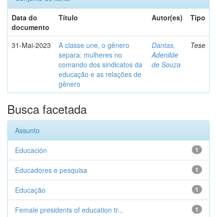
Data do
Título
Autor(es)
Tipo
documento
31-Mai-2023
A classe une, o gênero
Dantas,
Tese
separa: mulheres no
Adenilde
comando dos sindicatos da
de Souza
educação e as relações de
gênero
Busca facetada
Assunto
Educación
1
Educadores e pesquisa
1
Educação
1
Female presidents of education tr...
1