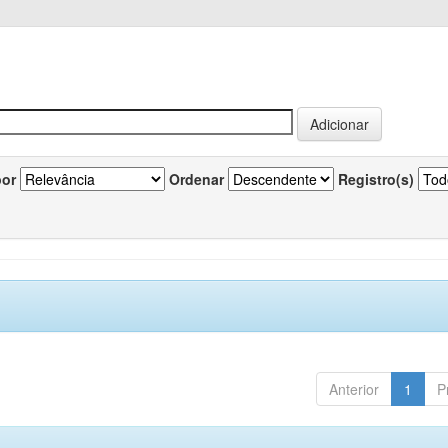
por
Ordenar
Registro(s)
Anterior
1
P