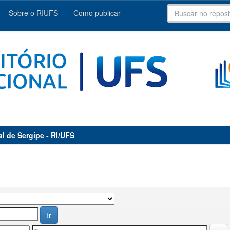
Sobre o RIUFS
Como publicar
al de Sergipe - RI/UFS