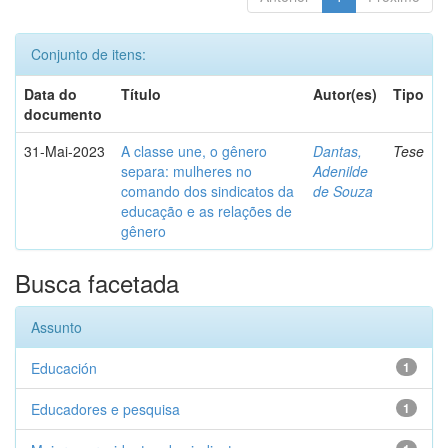
Conjunto de itens:
Data do
Título
Autor(es)
Tipo
documento
31-Mai-2023
A classe une, o gênero
Dantas,
Tese
separa: mulheres no
Adenilde
comando dos sindicatos da
de Souza
educação e as relações de
gênero
Busca facetada
Assunto
Educación
1
Educadores e pesquisa
1