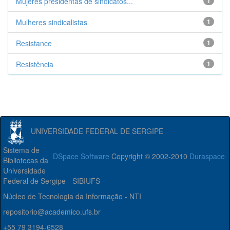
Mujeres presidentas de sindicatos...
1
Mulheres sindicalistas
1
Resistance
1
Resistência
1
UNIVERSIDADE FEDERAL DE SERGIPE
Sistema de
DSpace Software
Copyright © 2002-2010
Duraspace
Bibliotecas da
Universidade
Federal de Sergipe - SIBIUFS
Núcleo de Tecnologia da Informação - NTI
repositorio@academico.ufs.br
+55 79 3194-6528