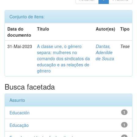
Conjunto de itens:
Data do
Título
Autor(es)
Tipo
documento
31-Mai-2023
A classe une, o gênero
Dantas,
Tese
separa: mulheres no
Adenilde
comando dos sindicatos da
de Souza
educação e as relações de
gênero
Busca facetada
Assunto
Educación
1
Educação
1