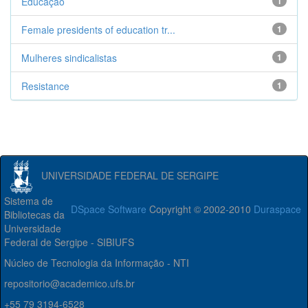
Educação
1
Female presidents of education tr...
1
Mulheres sindicalistas
1
Resistance
1
UNIVERSIDADE FEDERAL DE SERGIPE
Sistema de
DSpace Software
Copyright © 2002-2010
Duraspace
Bibliotecas da
Universidade
Federal de Sergipe - SIBIUFS
Núcleo de Tecnologia da Informação - NTI
repositorio@academico.ufs.br
+55 79 3194-6528