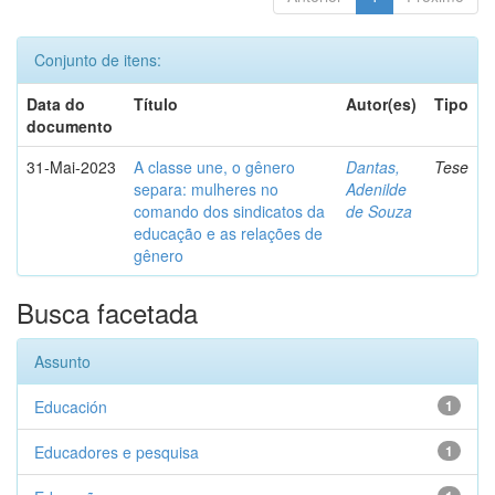
Conjunto de itens:
Data do
Título
Autor(es)
Tipo
documento
31-Mai-2023
A classe une, o gênero
Dantas,
Tese
separa: mulheres no
Adenilde
comando dos sindicatos da
de Souza
educação e as relações de
gênero
Busca facetada
Assunto
Educación
1
Educadores e pesquisa
1