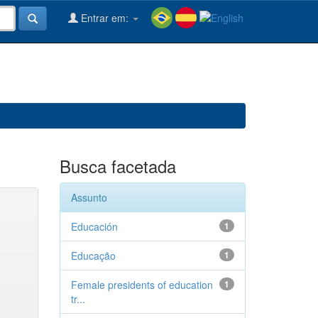
Entrar em:
Busca facetada
Assunto
Educación
1
Educação
1
Female presidents of education
1
tr...