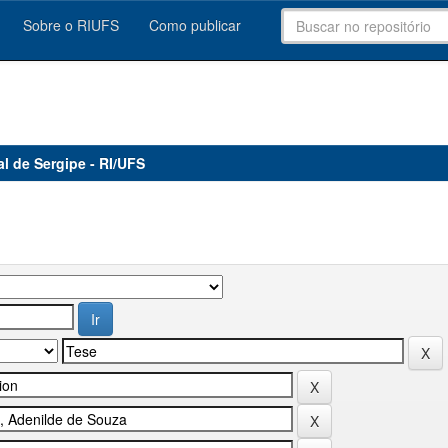
Sobre o RIUFS
Como publicar
al de Sergipe - RI/UFS