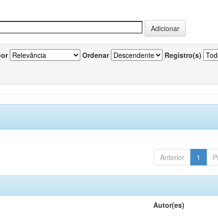
por
Ordenar
Registro(s)
Anterior
1
P
Autor(es)