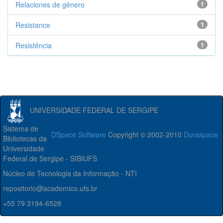
Relaciones de gênero
1
Resistance
1
Resistência
1
UNIVERSIDADE FEDERAL DE SERGIPE
Sistema de
DSpace Software
Copyright © 2002-2010
Duraspace
Bibliotecas da
Universidade
Federal de Sergipe - SIBIUFS
Núcleo de Tecnologia da Informação - NTI
repositorio@academico.ufs.br
+55 79 3194-6528