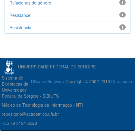
Relaciones de gênero
1
Resistance
1
Resistência
1
UNIVERSIDADE FEDERAL DE SERGIPE
Sistema de
DSpace Software
Copyright © 2002-2010
Duraspace
Bibliotecas da
Universidade
Federal de Sergipe - SIBIUFS
Núcleo de Tecnologia da Informação - NTI
repositorio@academico.ufs.br
+55 79 3194-6528