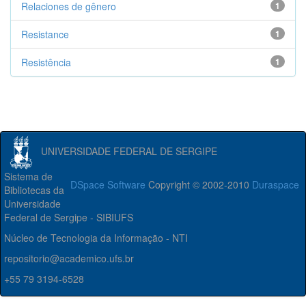
Relaciones de gênero
1
Resistance
1
Resistência
1
UNIVERSIDADE FEDERAL DE SERGIPE
Sistema de
DSpace Software
Copyright © 2002-2010
Duraspace
Bibliotecas da
Universidade
Federal de Sergipe - SIBIUFS
Núcleo de Tecnologia da Informação - NTI
repositorio@academico.ufs.br
+55 79 3194-6528