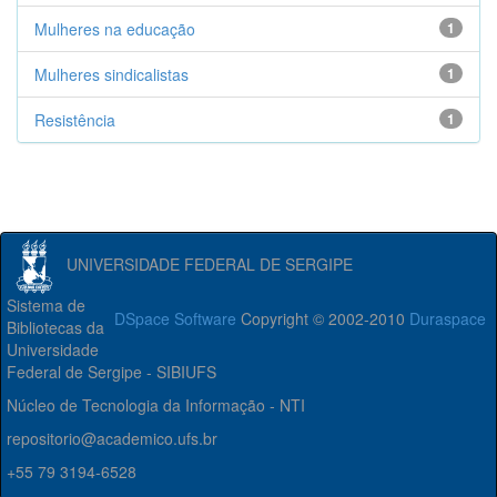
Mulheres na educação
1
Mulheres sindicalistas
1
Resistência
1
UNIVERSIDADE FEDERAL DE SERGIPE
Sistema de
DSpace Software
Copyright © 2002-2010
Duraspace
Bibliotecas da
Universidade
Federal de Sergipe - SIBIUFS
Núcleo de Tecnologia da Informação - NTI
repositorio@academico.ufs.br
+55 79 3194-6528