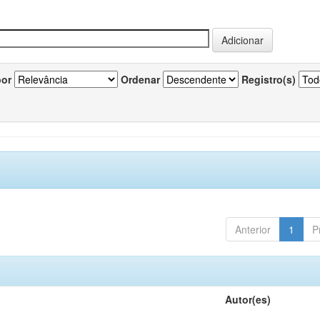
por
Ordenar
Registro(s)
Anterior
1
P
Autor(es)