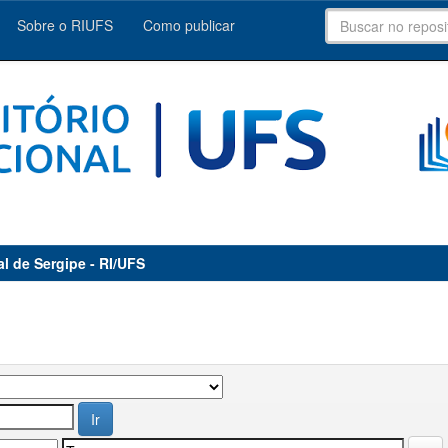
Sobre o RIUFS
Como publicar
al de Sergipe - RI/UFS