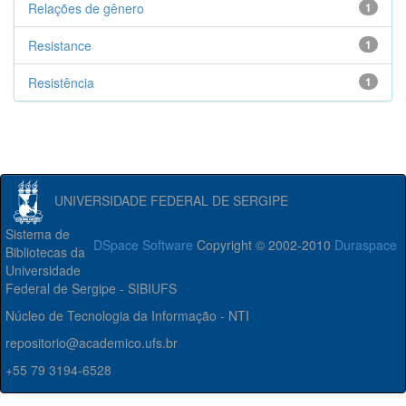
Relações de gênero
1
Resistance
1
Resistência
1
UNIVERSIDADE FEDERAL DE SERGIPE
Sistema de
DSpace Software
Copyright © 2002-2010
Duraspace
Bibliotecas da
Universidade
Federal de Sergipe - SIBIUFS
Núcleo de Tecnologia da Informação - NTI
repositorio@academico.ufs.br
+55 79 3194-6528