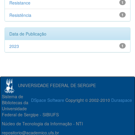
Resistance
1
Resistência
1
Data de Publicação
2023
1
UNIVERSIDADE FEDERAL DE SERGIPE
Sistema de
DSpace Software
Copyright © 2002-2010
Duraspace
Bibliotecas da
Universidade
Federal de Sergipe - SIBIUFS
Núcleo de Tecnologia da Informação - NTI
repositorio@academico.ufs.br