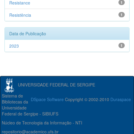
Resistance
1
Resistência
1
Data de Publicação
2023
1
UNIVERSIDADE FEDERAL DE SERGIPE
Sistema de
DSpace Software
Copyright © 2002-2010
Duraspace
Bibliotecas da
Universidade
Federal de Sergipe - SIBIUFS
Núcleo de Tecnologia da Informação - NTI
repositorio@academico.ufs.br