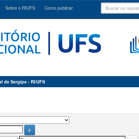
Sobre o RIUFS
Como publicar
al de Sergipe - RI/UFS