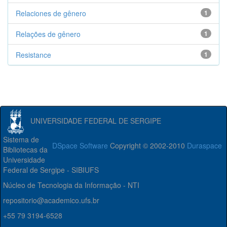
Relaciones de gênero
1
Relações de gênero
1
Resistance
1
UNIVERSIDADE FEDERAL DE SERGIPE
Sistema de
DSpace Software
Copyright © 2002-2010
Duraspace
Bibliotecas da
Universidade
Federal de Sergipe - SIBIUFS
Núcleo de Tecnologia da Informação - NTI
repositorio@academico.ufs.br
+55 79 3194-6528