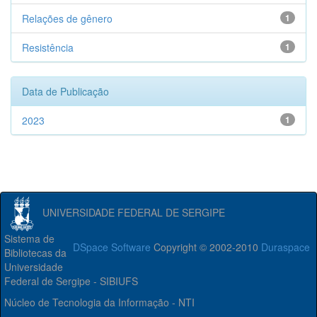
Relações de gênero
1
Resistência
1
Data de Publicação
2023
1
UNIVERSIDADE FEDERAL DE SERGIPE
Sistema de
DSpace Software
Copyright © 2002-2010
Duraspace
Bibliotecas da
Universidade
Federal de Sergipe - SIBIUFS
Núcleo de Tecnologia da Informação - NTI